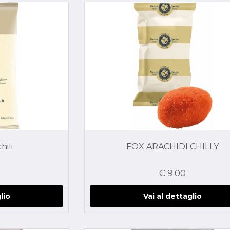
hili
FOX ARACHIDI CHILLY
€ 9.00
lio
Vai al dettaglio