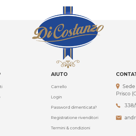
P
AIUTO
CONTA
Sede o
ti
Carrello
Prisco (
e
Login
338/
Password dimenticata?
andr
Registratione rivenditori
Termini & condizioni