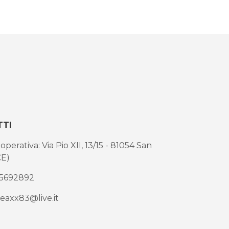
TTI
perativa: Via Pio XII, 13/15 - 81054 San
CE)
5692892
eaxx83@live.it