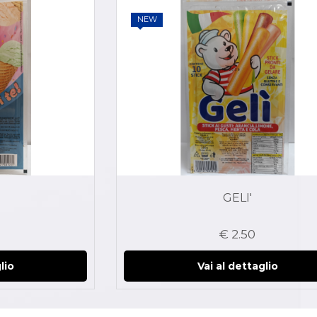
NEW
GELI'
€ 2.50
lio
Vai al dettaglio