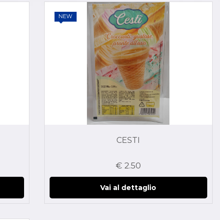
NEW
CESTI
€ 2.50
Vai al dettaglio