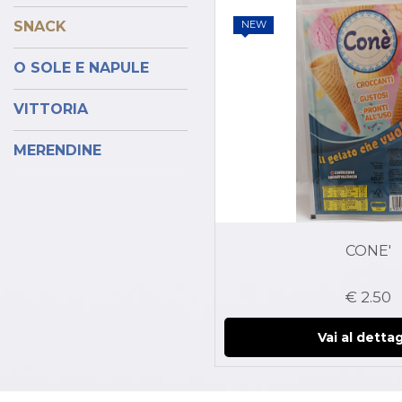
SNACK
NEW
O SOLE E NAPULE
VITTORIA
MERENDINE
CONE'
€ 2.50
Vai al dettag