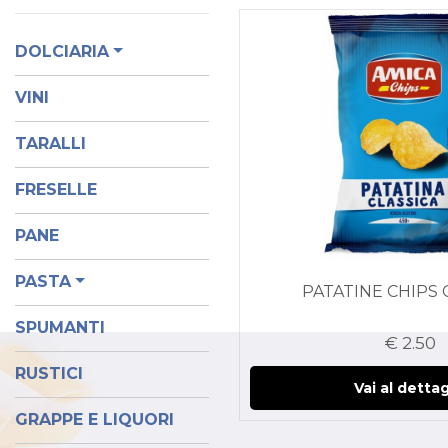
DOLCIARIA
VINI
TARALLI
FRESELLE
PANE
PASTA
PATATINE CHIPS 
SPUMANTI
€ 2.50
RUSTICI
Vai al dettag
GRAPPE E LIQUORI