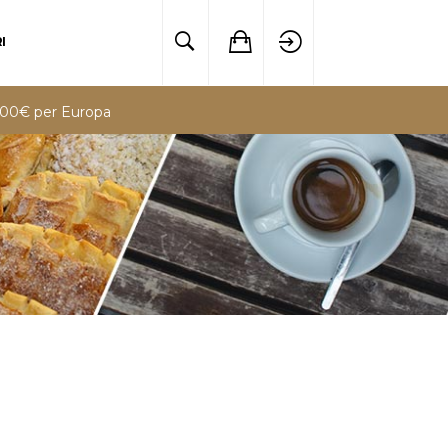
I
i 200€ per Europa